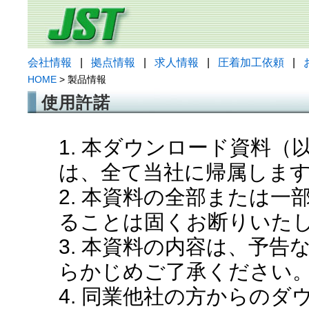
会社情報
|
拠点情報
|
求人情報
|
圧着加工依頼
|
HOME
> 製品情報
使用許諾
1. 本ダウンロード資料
は、全て当社に帰属しま
2. 本資料の全部または
ることは固くお断りいた
3. 本資料の内容は、予
らかじめご了承ください
4. 同業他社の方からの