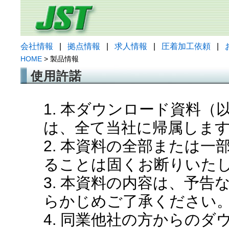
会社情報
|
拠点情報
|
求人情報
|
圧着加工依頼
|
HOME
> 製品情報
使用許諾
1. 本ダウンロード資料
は、全て当社に帰属しま
2. 本資料の全部または
ることは固くお断りいた
3. 本資料の内容は、予
らかじめご了承ください
4. 同業他社の方からの