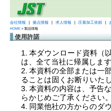
会社情報
|
拠点情報
|
求人情報
|
圧着加工依頼
|
HOME
> 製品情報
使用許諾
1. 本ダウンロード資料
は、全て当社に帰属しま
2. 本資料の全部または
ることは固くお断りいた
3. 本資料の内容は、予
らかじめご了承ください
4. 同業他社の方からの