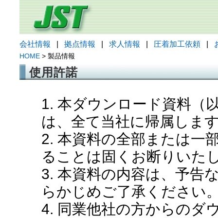
会社情報
|
拠点情報
|
求人情報
|
圧着加工依頼
|
HOME
> 製品情報
使用許諾
1. 本ダウンロード資料
は、全て当社に帰属しま
2. 本資料の全部または
ることは固くお断りいた
3. 本資料の内容は、予
らかじめご了承ください
4. 同業他社の方からの