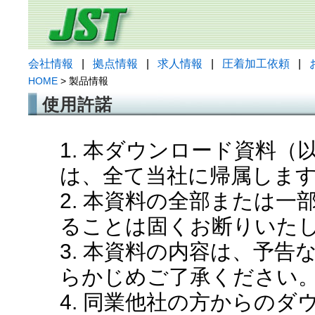
会社情報
|
拠点情報
|
求人情報
|
圧着加工依頼
|
HOME
> 製品情報
使用許諾
1. 本ダウンロード資料
は、全て当社に帰属しま
2. 本資料の全部または
ることは固くお断りいた
3. 本資料の内容は、予
らかじめご了承ください
4. 同業他社の方からの