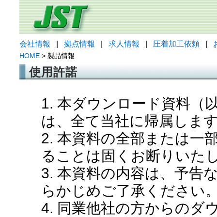
会社情報
|
拠点情報
|
求人情報
|
圧着加工依頼
|
HOME
> 製品情報
使用許諾
1. 本ダウンロード資料
は、全て当社に帰属しま
2. 本資料の全部または
ることは固くお断りいた
3. 本資料の内容は、予
らかじめご了承ください
4. 同業他社の方からの