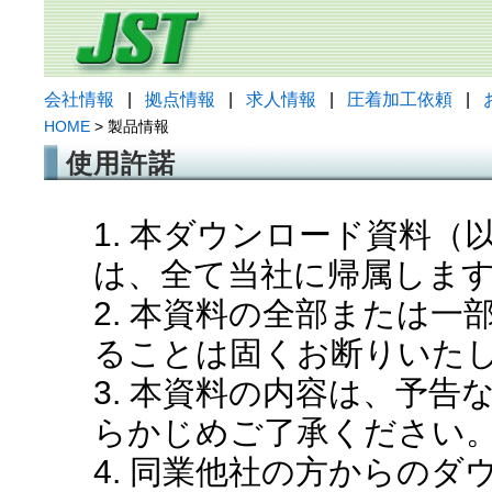
会社情報
|
拠点情報
|
求人情報
|
圧着加工依頼
|
HOME
> 製品情報
使用許諾
1. 本ダウンロード資料
は、全て当社に帰属しま
2. 本資料の全部または
ることは固くお断りいた
3. 本資料の内容は、予
らかじめご了承ください
4. 同業他社の方からの