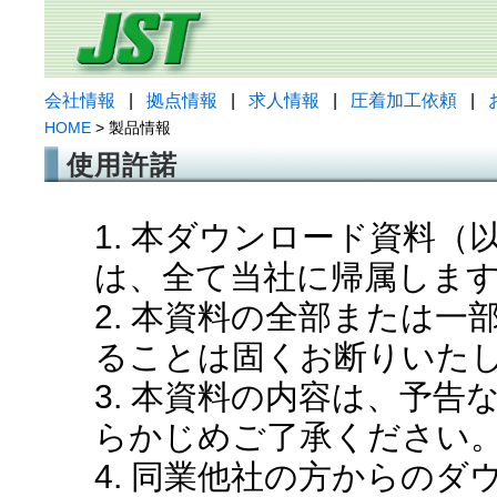
会社情報
|
拠点情報
|
求人情報
|
圧着加工依頼
|
HOME
> 製品情報
使用許諾
1. 本ダウンロード資料
は、全て当社に帰属しま
2. 本資料の全部または
ることは固くお断りいた
3. 本資料の内容は、予
らかじめご了承ください
4. 同業他社の方からの