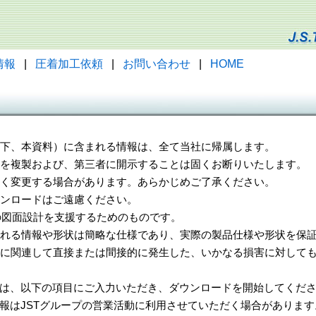
情報
|
圧着加工依頼
|
お問い合わせ
|
HOME
（以下、本資料）に含まれる情報は、全て当社に帰属します。
一部を複製および、第三者に開示することは固くお断りいたします。
告なく変更する場合があります。あらかじめご了承ください。
ウンロードはご遠慮ください。
様の図面設計を支援するためのものです。
れる情報や形状は簡略な仕様であり、実際の製品仕様や形状を保証
に関連して直接または間接的に発生した、いかなる損害に対しても
は、以下の項目にご入力いただき、ダウンロードを開始してくだ
報はJSTグループの営業活動に利用させていただく場合があります