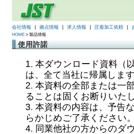
会社情報
|
拠点情報
|
求人情報
|
圧着加工依頼
|
HOME
> 製品情報
使用許諾
1. 本ダウンロード資料
は、全て当社に帰属しま
2. 本資料の全部または
ることは固くお断りいた
3. 本資料の内容は、予
らかじめご了承ください
4. 同業他社の方からの