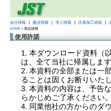
会社情報
|
拠点情報
|
求人情報
|
圧着加工依頼
|
HOME
> 製品情報
使用許諾
1. 本ダウンロード資料
は、全て当社に帰属しま
2. 本資料の全部または
ることは固くお断りいた
3. 本資料の内容は、予
らかじめご了承ください
4. 同業他社の方からの