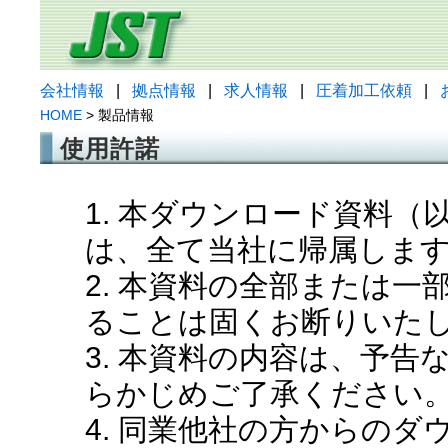
会社情報
|
拠点情報
|
求人情報
|
圧着加工依頼
|
HOME
> 製品情報
使用許諾
1. 本ダウンロード資料
は、全て当社に帰属しま
2. 本資料の全部または
ることは固くお断りいた
3. 本資料の内容は、予
らかじめご了承ください
4. 同業他社の方からの