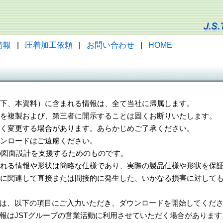
情報
|
圧着加工依頼
|
お問い合わせ
|
HOME
（以下、本資料）に含まれる情報は、全て当社に帰属します。
一部を複製および、第三者に開示することは固くお断りいたします。
告なく変更する場合があります。あらかじめご了承ください。
ウンロードはご遠慮ください。
様の図面設計を支援するためのものです。
れる情報や形状は簡略な仕様であり、実際の製品仕様や形状を保証
に関連して直接または間接的に発生した、いかなる損害に対しても
は、以下の項目にご入力いただき、ダウンロードを開始してくだ
報はJSTグループの営業活動に利用させていただく場合があります