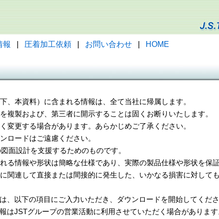
情報
|
圧着加工依頼
|
お問い合わせ
|
HOME
（以下、本資料）に含まれる情報は、全て当社に帰属します。
一部を複製および、第三者に開示することは固くお断りいたします。
告なく変更する場合があります。あらかじめご了承ください。
ウンロードはご遠慮ください。
様の図面設計を支援するためのものです。
れる情報や形状は簡略な仕様であり、実際の製品仕様や形状を保証
に関連して直接または間接的に発生した、いかなる損害に対しても
は、以下の項目にご入力いただき、ダウンロードを開始してくだ
報はJSTグループの営業活動に利用させていただく場合があります