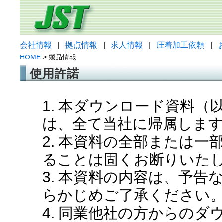
会社情報
|
拠点情報
|
求人情報
|
圧着加工依頼
|
HOME
> 製品情報
使用許諾
1. 本ダウンロード資料
は、全て当社に帰属しま
2. 本資料の全部または
ることは固くお断りいた
3. 本資料の内容は、予
らかじめご了承ください
4. 同業他社の方からの