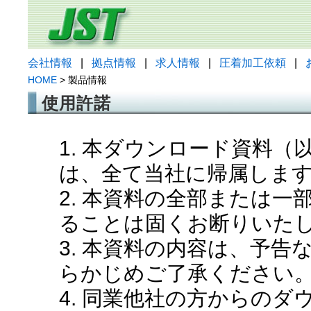
会社情報
|
拠点情報
|
求人情報
|
圧着加工依頼
|
HOME
> 製品情報
使用許諾
1. 本ダウンロード資料
は、全て当社に帰属しま
2. 本資料の全部または
ることは固くお断りいた
3. 本資料の内容は、予
らかじめご了承ください
4. 同業他社の方からの