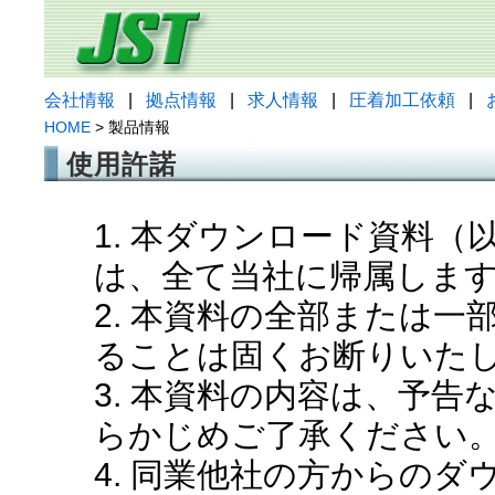
会社情報
|
拠点情報
|
求人情報
|
圧着加工依頼
|
HOME
> 製品情報
使用許諾
1. 本ダウンロード資料
は、全て当社に帰属しま
2. 本資料の全部または
ることは固くお断りいた
3. 本資料の内容は、予
らかじめご了承ください
4. 同業他社の方からの