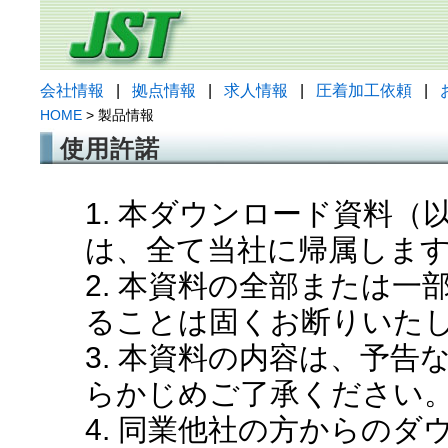
会社情報
|
拠点情報
|
求人情報
|
圧着加工依頼
|
HOME
> 製品情報
使用許諾
1. 本ダウンロード資料
は、全て当社に帰属しま
2. 本資料の全部または
ることは固くお断りいた
3. 本資料の内容は、予
らかじめご了承ください
4. 同業他社の方からの