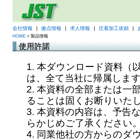
会社情報
|
拠点情報
|
求人情報
|
圧着加工依頼
|
HOME
> 製品情報
使用許諾
1. 本ダウンロード資料
は、全て当社に帰属しま
2. 本資料の全部または
ることは固くお断りいた
3. 本資料の内容は、予
らかじめご了承ください
4. 同業他社の方からの