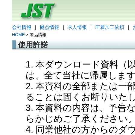
会社情報
|
拠点情報
|
求人情報
|
圧着加工依頼
|
HOME
> 製品情報
使用許諾
1. 本ダウンロード資料
は、全て当社に帰属しま
2. 本資料の全部または
ることは固くお断りいた
3. 本資料の内容は、予
らかじめご了承ください
4. 同業他社の方からの