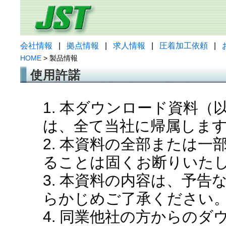
会社情報
|
拠点情報
|
求人情報
|
圧着加工依頼
|
HOME
> 製品情報
使用許諾
1. 本ダウンロード資料
は、全て当社に帰属しま
2. 本資料の全部または
ることは固くお断りいた
3. 本資料の内容は、予
らかじめご了承ください
4. 同業他社の方からの