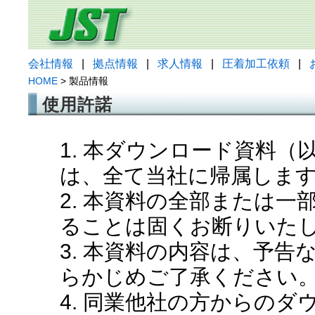
会社情報
|
拠点情報
|
求人情報
|
圧着加工依頼
|
HOME
> 製品情報
使用許諾
1. 本ダウンロード資料
は、全て当社に帰属しま
2. 本資料の全部または
ることは固くお断りいた
3. 本資料の内容は、予
らかじめご了承ください
4. 同業他社の方からの