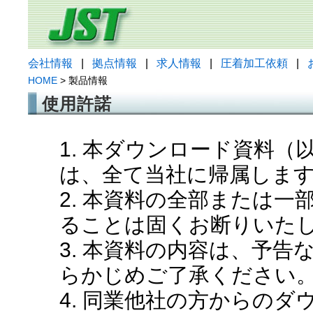
会社情報
|
拠点情報
|
求人情報
|
圧着加工依頼
|
HOME
> 製品情報
使用許諾
1. 本ダウンロード資料
は、全て当社に帰属しま
2. 本資料の全部または
ることは固くお断りいた
3. 本資料の内容は、予
らかじめご了承ください
4. 同業他社の方からの