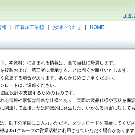
情報
|
圧着加工依頼
|
お問い合わせ
|
HOME
（以下、本資料）に含まれる情報は、全て当社に帰属します。
一部を複製および、第三者に開示することは固くお断りいたします。
告なく変更する場合があります。あらかじめご了承ください。
ウンロードはご遠慮ください。
様の図面設計を支援するためのものです。
れる情報や形状は簡略な仕様であり、実際の製品仕様や形状を保証
に関連して直接または間接的に発生した、いかなる損害に対しても
は、以下の項目にご入力いただき、ダウンロードを開始してくだ
報はJSTグループの営業活動に利用させていただく場合があります