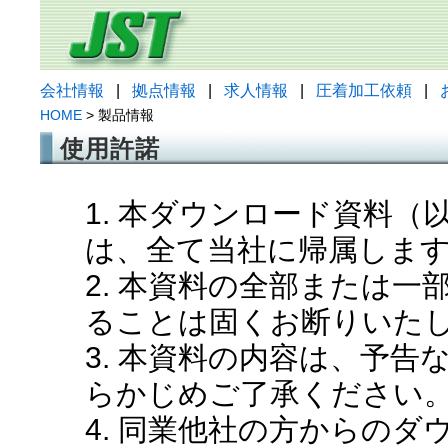
会社情報
|
拠点情報
|
求人情報
|
圧着加工依頼
|
HOME
> 製品情報
使用許諾
1. 本ダウンロード資料
は、全て当社に帰属しま
2. 本資料の全部または
ることは固くお断りいた
3. 本資料の内容は、予
らかじめご了承ください
4. 同業他社の方からの