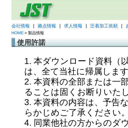
会社情報
|
拠点情報
|
求人情報
|
圧着加工依頼
|
HOME
> 製品情報
使用許諾
1. 本ダウンロード資料
は、全て当社に帰属しま
2. 本資料の全部または
ることは固くお断りいた
3. 本資料の内容は、予
らかじめご了承ください
4. 同業他社の方からの