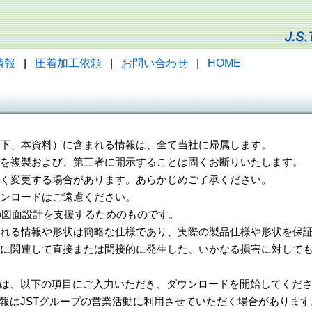
情報
|
圧着加工依頼
|
お問い合わせ
|
HOME
（以下、本資料）に含まれる情報は、全て当社に帰属します。
一部を複製および、第三者に開示することは固くお断りいたします。
告なく変更する場合があります。あらかじめご了承ください。
ウンロードはご遠慮ください。
様の図面設計を支援するためのものです。
れる情報や形状は簡略な仕様であり、実際の製品仕様や形状を保証
に関連して直接または間接的に発生した、いかなる損害に対しても
は、以下の項目にご入力いただき、ダウンロードを開始してくだ
報はJSTグループの営業活動に利用させていただく場合があります