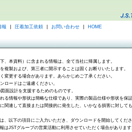
情報
|
圧着加工依頼
|
お問い合わせ
|
HOME
（以下、本資料）に含まれる情報は、全て当社に帰属します。
一部を複製および、第三者に開示することは固くお断りいたします。
告なく変更する場合があります。あらかじめご了承ください。
ウンロードはご遠慮ください。
様の図面設計を支援するためのものです。
れる情報や形状は簡略な仕様であり、実際の製品仕様や形状を保証
に関連して直接または間接的に発生した、いかなる損害に対しても
は、以下の項目にご入力いただき、ダウンロードを開始してくだ
報はJSTグループの営業活動に利用させていただく場合があります