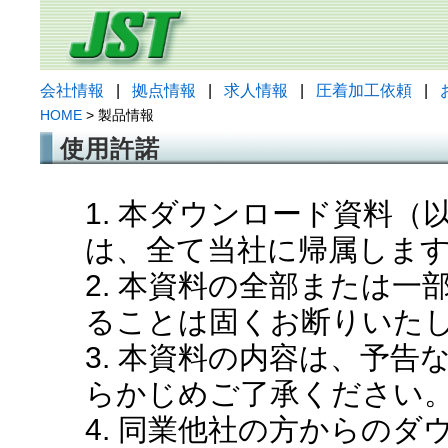
会社情報
|
拠点情報
|
求人情報
|
圧着加工依頼
|
HOME
> 製品情報
使用許諾
1. 本ダウンロード資料
は、全て当社に帰属しま
2. 本資料の全部または
ることは固くお断りいた
3. 本資料の内容は、予
らかじめご了承ください
4. 同業他社の方からの