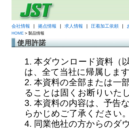
会社情報
|
拠点情報
|
求人情報
|
圧着加工依頼
|
HOME
> 製品情報
使用許諾
1. 本ダウンロード資料
は、全て当社に帰属しま
2. 本資料の全部または
ることは固くお断りいた
3. 本資料の内容は、予
らかじめご了承ください
4. 同業他社の方からの