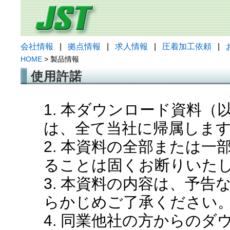
会社情報
|
拠点情報
|
求人情報
|
圧着加工依頼
|
HOME
> 製品情報
使用許諾
1. 本ダウンロード資料
は、全て当社に帰属しま
2. 本資料の全部または
ることは固くお断りいた
3. 本資料の内容は、予
らかじめご了承ください
4. 同業他社の方からの