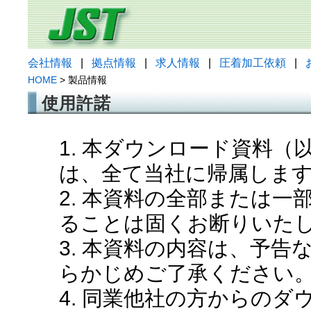
会社情報
|
拠点情報
|
求人情報
|
圧着加工依頼
|
HOME
> 製品情報
使用許諾
1. 本ダウンロード資料
は、全て当社に帰属しま
2. 本資料の全部または
ることは固くお断りいた
3. 本資料の内容は、予
らかじめご了承ください
4. 同業他社の方からの