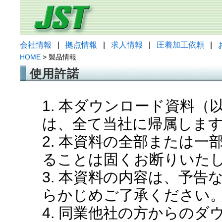
会社情報
|
拠点情報
|
求人情報
|
圧着加工依頼
|
HOME
> 製品情報
使用許諾
1. 本ダウンロード資料
は、全て当社に帰属しま
2. 本資料の全部または
ることは固くお断りいた
3. 本資料の内容は、予
らかじめご了承ください
4. 同業他社の方からの