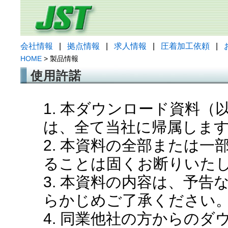
会社情報
|
拠点情報
|
求人情報
|
圧着加工依頼
|
HOME
> 製品情報
使用許諾
1. 本ダウンロード資料
は、全て当社に帰属しま
2. 本資料の全部または
ることは固くお断りいた
3. 本資料の内容は、予
らかじめご了承ください
4. 同業他社の方からの