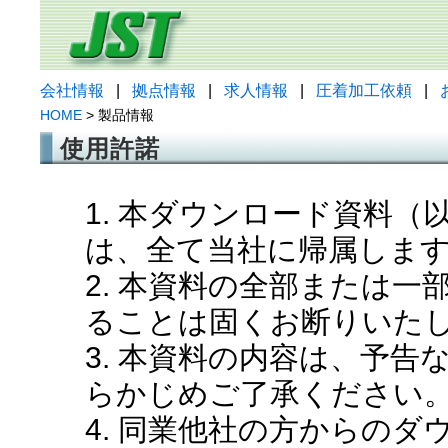
会社情報
|
拠点情報
|
求人情報
|
圧着加工依頼
|
HOME
> 製品情報
使用許諾
1. 本ダウンロード資料
は、全て当社に帰属しま
2. 本資料の全部または
ることは固くお断りいた
3. 本資料の内容は、予
らかじめご了承ください
4. 同業他社の方からの