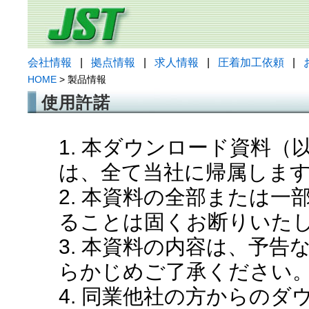
会社情報
|
拠点情報
|
求人情報
|
圧着加工依頼
|
HOME
> 製品情報
使用許諾
1. 本ダウンロード資料
は、全て当社に帰属しま
2. 本資料の全部または
ることは固くお断りいた
3. 本資料の内容は、予
らかじめご了承ください
4. 同業他社の方からの