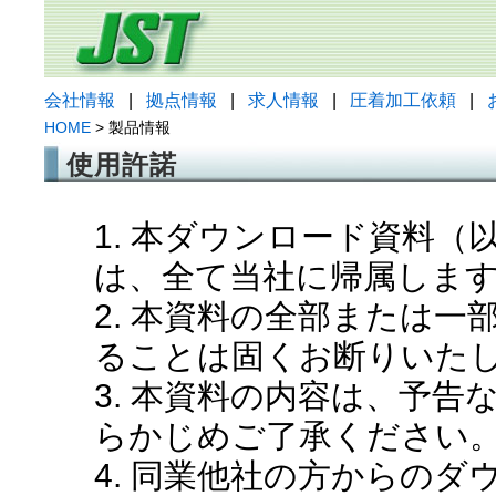
会社情報
|
拠点情報
|
求人情報
|
圧着加工依頼
|
HOME
> 製品情報
使用許諾
1. 本ダウンロード資料
は、全て当社に帰属しま
2. 本資料の全部または
ることは固くお断りいた
3. 本資料の内容は、予
らかじめご了承ください
4. 同業他社の方からの