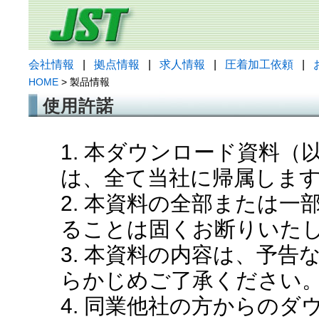
会社情報
|
拠点情報
|
求人情報
|
圧着加工依頼
|
HOME
> 製品情報
使用許諾
1. 本ダウンロード資料
は、全て当社に帰属しま
2. 本資料の全部または
ることは固くお断りいた
3. 本資料の内容は、予
らかじめご了承ください
4. 同業他社の方からの