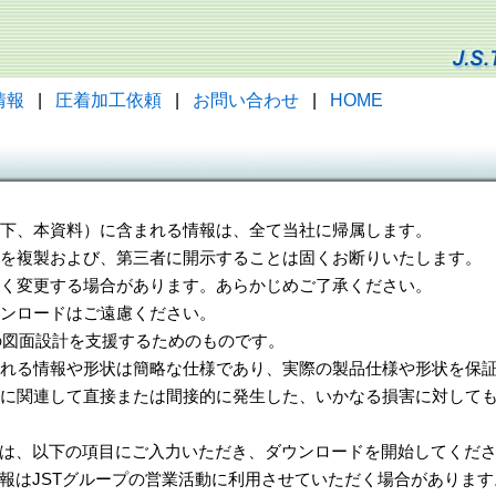
情報
|
圧着加工依頼
|
お問い合わせ
|
HOME
（以下、本資料）に含まれる情報は、全て当社に帰属します。
一部を複製および、第三者に開示することは固くお断りいたします。
告なく変更する場合があります。あらかじめご了承ください。
ウンロードはご遠慮ください。
様の図面設計を支援するためのものです。
れる情報や形状は簡略な仕様であり、実際の製品仕様や形状を保証
に関連して直接または間接的に発生した、いかなる損害に対しても
は、以下の項目にご入力いただき、ダウンロードを開始してくだ
報はJSTグループの営業活動に利用させていただく場合があります