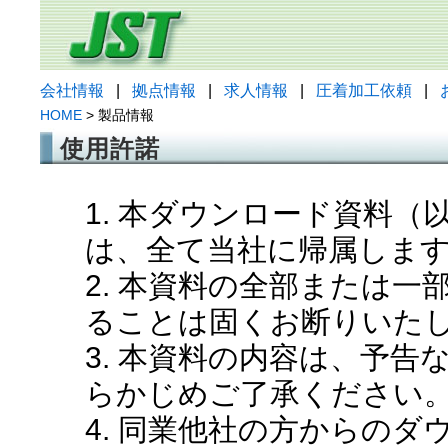
会社情報
|
拠点情報
|
求人情報
|
圧着加工依頼
|
HOME
> 製品情報
使用許諾
1. 本ダウンロード資料
は、全て当社に帰属しま
2. 本資料の全部または
ることは固くお断りいた
3. 本資料の内容は、予
らかじめご了承ください
4. 同業他社の方からの