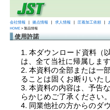
会社情報
|
拠点情報
|
求人情報
|
圧着加工依頼
|
HOME
> 製品情報
使用許諾
1. 本ダウンロード資料
は、全て当社に帰属しま
2. 本資料の全部または
ることは固くお断りいた
3. 本資料の内容は、予
らかじめご了承ください
4. 同業他社の方からの