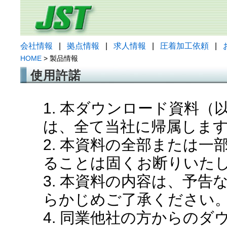
会社情報
|
拠点情報
|
求人情報
|
圧着加工依頼
|
HOME
> 製品情報
使用許諾
1. 本ダウンロード資料
は、全て当社に帰属しま
2. 本資料の全部または
ることは固くお断りいた
3. 本資料の内容は、予
らかじめご了承ください
4. 同業他社の方からの