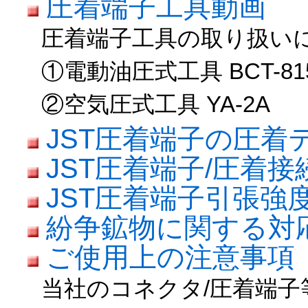
圧着端子工具動画
圧着端子工具の取り扱い
①電動油圧式工具 BCT-81
②空気圧式工具 YA-2A
JST圧着端子の圧着
JST圧着端子/圧着
JST圧着端子引張強
紛争鉱物に関する対
ご使用上の注意事項
当社のコネクタ/圧着端