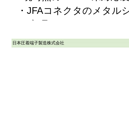
・JFAコネクタのメタル
ー部品
・WPKコネクタを構成す
日本圧着端子製造株式会社
なお、上記以外は、RoH
に完了しており、また、
カタログに於ける〝RoHS
応品〟に順次変更中です
2018/10/19、RoHS2
当社のコネクタ/圧着端子