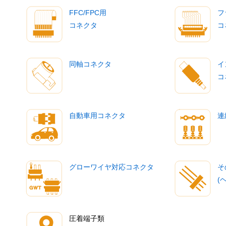
FFC/FPC用
フ
コネクタ
コ
同軸コネクタ
イ
コ
自動車用コネクタ
連
グローワイヤ対応コネクタ
そ
(
圧着端子類