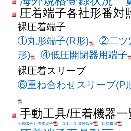
海外規格登録状況一
圧着端子各社形番対
裸圧着端子
①丸形端子(R形)
②二ツ
形)
④低圧開閉器用端子
裸圧着スリーブ
⑥重ね合わせスリーブ(P形
手動工具/圧着機器一
圧着端子,圧着接続子
コネクタ,連続端子
圧接機器