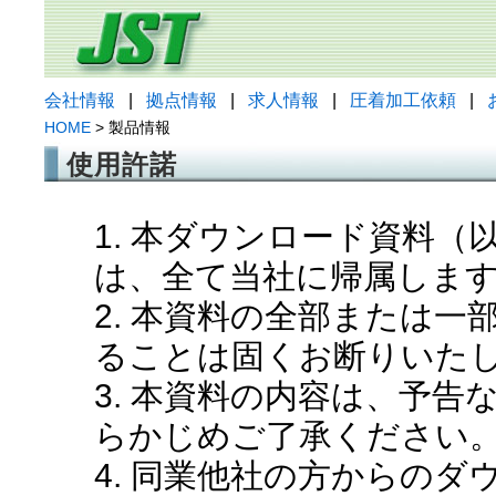
会社情報
|
拠点情報
|
求人情報
|
圧着加工依頼
|
HOME
> 製品情報
使用許諾
1. 本ダウンロード資料
は、全て当社に帰属しま
2. 本資料の全部または
ることは固くお断りいた
3. 本資料の内容は、予
らかじめご了承ください
4. 同業他社の方からの