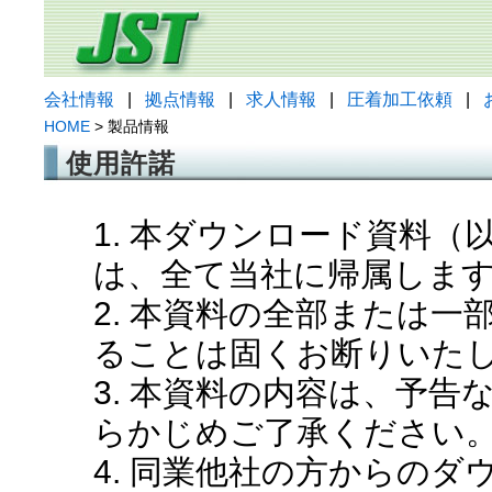
会社情報
|
拠点情報
|
求人情報
|
圧着加工依頼
|
HOME
> 製品情報
使用許諾
1. 本ダウンロード資料
は、全て当社に帰属しま
2. 本資料の全部または
ることは固くお断りいた
3. 本資料の内容は、予
らかじめご了承ください
4. 同業他社の方からの