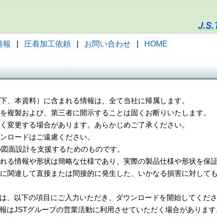
情報
|
圧着加工依頼
|
お問い合わせ
|
HOME
（以下、本資料）に含まれる情報は、全て当社に帰属します。
一部を複製および、第三者に開示することは固くお断りいたします。
告なく変更する場合があります。あらかじめご了承ください。
ウンロードはご遠慮ください。
様の図面設計を支援するためのものです。
れる情報や形状は簡略な仕様であり、実際の製品仕様や形状を保証
に関連して直接または間接的に発生した、いかなる損害に対しても
は、以下の項目にご入力いただき、ダウンロードを開始してくだ
報はJSTグループの営業活動に利用させていただく場合があります