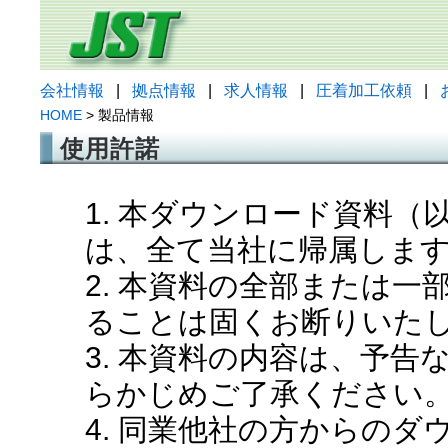
会社情報
|
拠点情報
|
求人情報
|
圧着加工依頼
|
HOME
> 製品情報
使用許諾
1. 本ダウンロード資料
は、全て当社に帰属しま
2. 本資料の全部または
ることは固くお断りいた
3. 本資料の内容は、予
らかじめご了承ください
4. 同業他社の方からの