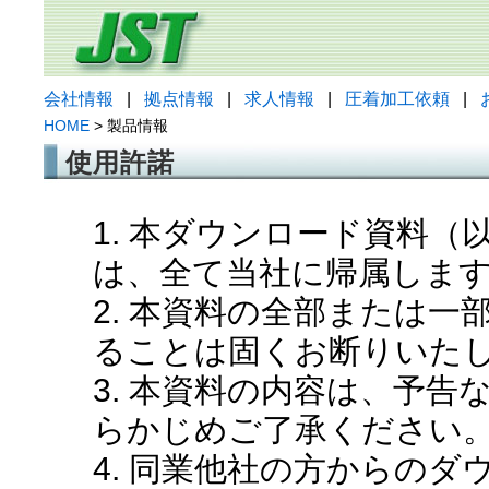
会社情報
|
拠点情報
|
求人情報
|
圧着加工依頼
|
HOME
> 製品情報
使用許諾
1. 本ダウンロード資料
は、全て当社に帰属しま
2. 本資料の全部または
ることは固くお断りいた
3. 本資料の内容は、予
らかじめご了承ください
4. 同業他社の方からの