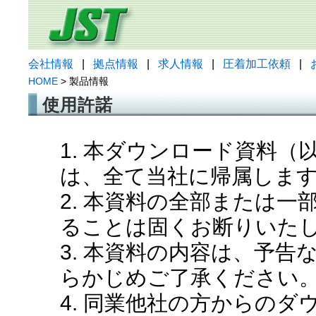
会社情報
|
拠点情報
|
求人情報
|
圧着加工依頼
|
HOME
> 製品情報
使用許諾
1. 本ダウンロード資料
は、全て当社に帰属しま
2. 本資料の全部または
ることは固くお断りいた
3. 本資料の内容は、予
らかじめご了承ください
4. 同業他社の方からの