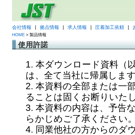
会社情報
|
拠点情報
|
求人情報
|
圧着加工依頼
|
HOME
> 製品情報
使用許諾
1. 本ダウンロード資料
は、全て当社に帰属しま
2. 本資料の全部または
ることは固くお断りいた
3. 本資料の内容は、予
らかじめご了承ください
4. 同業他社の方からの